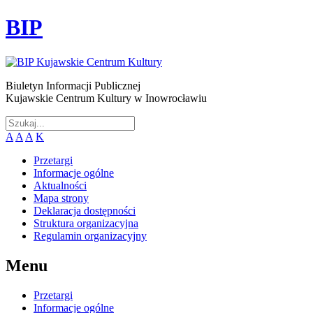
BIP
Biuletyn Informacji Publicznej
Kujawskie Centrum Kultury w Inowrocławiu
A
A
A
K
Przetargi
Informacje ogólne
Aktualności
Mapa strony
Deklaracja dostępności
Struktura organizacyjna
Regulamin organizacyjny
Menu
Przetargi
Informacje ogólne