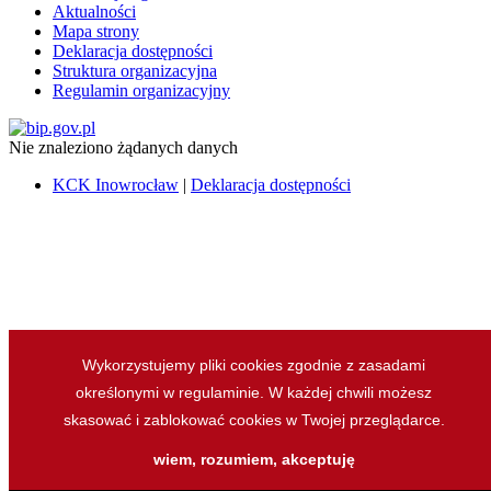
Aktualności
Mapa strony
Deklaracja dostępności
Struktura organizacyjna
Regulamin organizacyjny
Nie znaleziono żądanych danych
KCK Inowrocław
|
Deklaracja dostępności
Wykorzystujemy pliki cookies zgodnie z zasadami
określonymi w regulaminie. W każdej chwili możesz
skasować i zablokować cookies w Twojej przeglądarce.
wiem, rozumiem, akceptuję