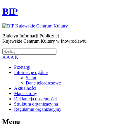
BIP
Biuletyn Informacji Publicznej
Kujawskie Centrum Kultury w Inowrocławiu
A
A
A
K
Przetargi
Informacje ogólne
Statut
Dane teleadresowe
Aktualności
Mapa strony
Deklaracja dostępności
Struktura organizacyjna
Regulamin organizacyjny
Menu